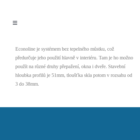
Toggle
Navigation
IMPERIAL SYSTÉM PRO OKNA A IMPERIAL
800 PRO DVEŘE
Econoline je systémem bez tepelného můstku, což
ALUFLAM AF55 A AF7 – POŽÁRNĚ ODOLNÉ
předurčuje jeho použití hlavně v interiéru. Tam je ho možno
SYSTÉMY
použít na různé druhy přepažení, okna i dveře. Stavební
hloubka profilů je 51mm, tloušťka skla potom v rozsahu od
SUPERIAL – SYSTÉM PRO OKNA A SUPERIAL
3 do 38mm.
800 PRO DVEŘE
STAR – SYSTÉM PRO OKNA A DVEŘE
POSUVNÉ SYSTÉMY PRO POUŽITÍ
V INTERIÉRU A EXTERIÉRU